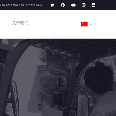
also learn about us in these ways
关于我们