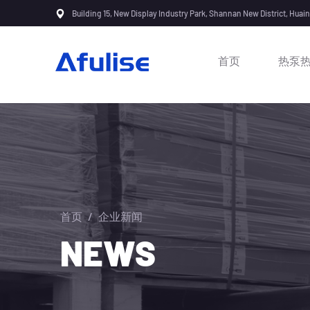
Building 15, New Display Industry Park, Shannan New District, Huai
首页
热泵
首页
/
企业新闻
NEWS