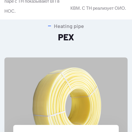
паре с ТН показывают ВП в
КВМ. С ТН реализует ОИО.
НОС.
Heating pipe
PEX