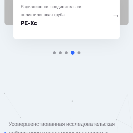
Двуходовой полиэтилен-алюминиевый
пластик
XPAP2
Усовершенствованная исследовательская
лаборатория с современным полностью